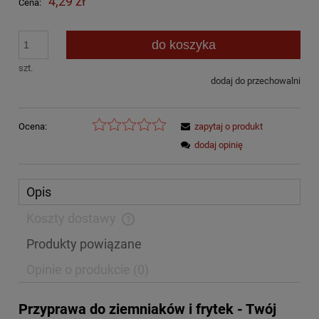
4,29 zł
Cena:
do koszyka
szt.
dodaj do przechowalni
Ocena:
zapytaj o produkt
dodaj opinię
Opis
Koszty dostawy
Cena nie zawiera ewentualnych kosztów płatności
Produkty powiązane
Opinie o produkcie (0)
Przyprawa do ziemniaków i frytek - Twój