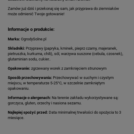
Zamów już dziś i przekonaj się sam, jak przyprawa do ziemniaków
może odmienić Twoje gotowanie!
Informacje o produkcie:
Marka:
OgrodySolne.pl
Składniki:
Przyprawy (papryka, kminek, pieprz czarny, majeranek,
pietruszka, kurkuma, chili), sól, warzywa suszone (cebula, czosnek),
glutaminian sodu, cukier..
Opakowanie:
zgrzewany worek z zamknięciem strunowym
Sposób przechowywania:
Przechowywać w suchym i czystym
miejscu, w temperaturze 5-25°C, w szczelnie zamkniętym
opakowaniu.
Informacje o alergenach:
Na terenie zakładu wykorzystywane są:
gorczyca, gluten, orzechy i nasiona sezamu.
Najlepiej spożyć przed:
Data minimalnej trwałości do spożycia to 3
miesiące.