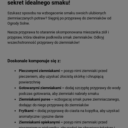
sekret idealnego smaku!
Szukasz sposobu na wzbogacenie smaku swoich ulubionych
ziemniaczanych potraw? Sięgnij po przyprawę do ziemniaków od
Ogrody Solne.
Nasza przyprawa to starannie skomponowana mieszanka ziół i
przypraw, która idealnie podkreśla smak ziemniaków.
Odkryj
wszechstronność przyprawy do ziemniaków!
Doskonale komponuje się z:
Pieczonymi ziemniakami –
posyp nimi ziemniaki przed
pieczeniem, aby uzyskać złocistą skórkę i chrupiącą
powierzchnię
Gotowanymi ziemniakami –
dodaj szczyptę przyprawy do wody
podczas gotowania, aby ziemniaki nabrały smaku
Ziemniakami puree –
wzbogacaj smak puree ziemniaczanego,
dodając do niego przyprawę do ziemniaków
Frytkami
–
dodaj przyprawę do ciasta na kopytka, aby uzyskać
aromatyczne i pyszne danie
Ziemniakami opiekanymi –
posyp nimi ziemniaki przed
pieczeniem w piekarniku, aby nadać im chrupiącą teksturę i