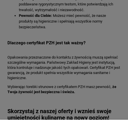
poddawane rygorystycznym testom, które potwierdzają ich
trwałość, wytrzymałość i niezawodność.
Pewność dla Ciebie:
Możesz mieć pewność, że nasze
produkty są higieniczne i spełniają wszystkie normy
bezpieczeństwa.
Dlaczego certyfikat PZH jest tak ważny?
Opakowania przeznaczone do kontaktu z żywnością muszą spełniać
szczególne wymagania. Państwowy Zakład Higieny jest instytucją,
która kontroluje i nadzoruje jakość tych opakowań. Certyfikat PZH jest
gwarancją, że produkt spełnia wszystkie wymagania sanitarne i
higieniczne.
Wybierając torebki strunowe z certyfikatem PZH masz pewność,
że
Twoja żywność jest bezpieczna i świeża.
Skorzystaj z naszej oferty i wznieś swoje
umiejętności kulinarne na nowy poziom!