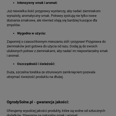
Intensywny smak i aromat:
Już niewielka ilość przyprawy wystarczy, aby nadać ziemniakom
wyrazisty, aromatyczny smak. Potrawy zyskują nie tylko nowe
doznania smakowe, ale również stają się bardziej kuszące dla
zmysłów.
Wygodna w użyciu:
Zapomnij o czasochłonnym mieszaniu ziół i przypraw! Przyprawa do
ziemniaków jest gotowa do użycia od razu. Dodaj ją do swoich
ulubionych potraw z ziemniakami, aby nadać im niepowtarzalny smak
i aromat.
Oszczędność i świeżość:
Duża, szczelna torebka ze strunowym zamknięciem pozwala
utrzymać świeżość produktu na dłużej.
OgrodySolne.pl - gwarancja jakości:
Oferujemy wysokiej jakości produkty, które są wolne od sztucznych
dodatków. Stawiamy na naturalny smak i aromat.