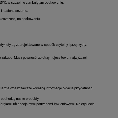
25°C, w szczelnie zamkniętym opakowaniu.
y i nasiona sezamu.
mieszczonej na opakowaniu.
tykiety są zaprojektowane w sposób czytelny i przejrzysty.
 zakupu. Masz pewność, że otrzymujesz towar najwyższej
cie znajdziesz zawsze wyraźną informację o dacie przydatności
d pochodzą nasze produkty.
lergiami lub specjalnymi potrzebami żywieniowymi. Na etykiecie