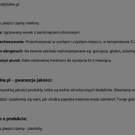
odySolne.pl
 pieprz czarny mielony.
e:
zgrzewany worek z zamknięciem strunowym
zechowywania:
Przechowywać w suchym i czystym miejscu, w temperaturze 5-
o alergenach:
Na terenie zakładu wykorzystywane są: gorczyca, gluten, orzech
pożyć przed:
Data minimalnej trwałości do spożycia to 3 miesiące.
ne.pl - gwarancja jakości:
ysokiej jakości produkty, które są wolne od sztucznych dodatków. Stawiamy na
ziś i przekonaj się sam, jak słodka papryka mielona może odmienić Twoje got
e o produkcie:
pieprz czarny - ziarnisty.