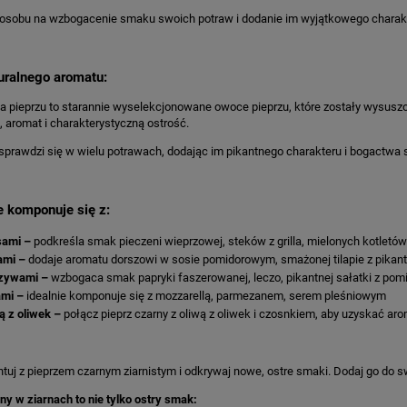
płatności
sobu na wzbogacenie smaku swoich potraw i dodanie im wyjątkowego charakteru
uralnego aromatu:
a pieprzu to starannie wyselekcjonowane owoce pieprzu, które zostały wysuszo
 aromat i charakterystyczną ostrość.
prawdzi się w wielu potrawach, dodając im pikantnego charakteru i bogactwa
 komponuje się z:
sami –
podkreśla smak pieczeni wieprzowej, steków z grilla, mielonych kotletów
ami –
dodaje aromatu dorszowi w sosie pomidorowym, smażonej tilapie z pikant
zywami –
wzbogaca smak papryki faszerowanej, leczo, pikantnej sałatki z pom
mi –
idealnie komponuje się z mozzarellą, parmezanem, serem pleśniowym
ą z oliwek –
połącz pieprz czarny z oliwą z oliwek i czosnkiem, aby uzyskać a
uj z pieprzem czarnym ziarnistym i odkrywaj nowe, ostre smaki. Dodaj go do swo
ny w ziarnach to nie tylko ostry smak: