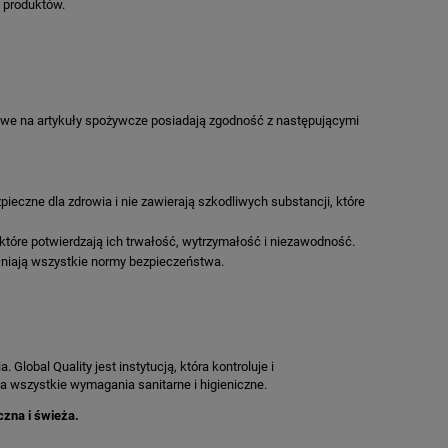
ć produktów.
nowe na artykuły spożywcze posiadają zgodność z następującymi
pieczne dla zdrowia i nie zawierają szkodliwych substancji, które
tóre potwierdzają ich trwałość, wytrzymałość i niezawodność.
łniają wszystkie normy bezpieczeństwa.
bal Quality jest instytucją, która kontroluje i
ia wszystkie wymagania sanitarne i higieniczne.
zna i świeża.