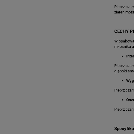
Pieprz czar
ziaren może
CECHY P
W opakowani
miłośnika 
Int
Pieprz czar
głęboki sm
Wyg
Pieprz czar
Oszc
Pieprz czar
Specyfika