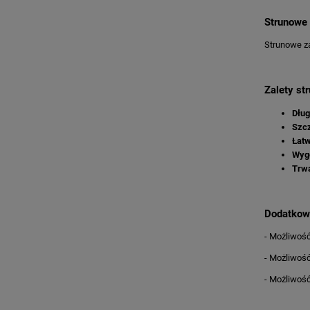
Strunowe 
Strunowe za
Zalety st
Dług
Szcz
Łatw
Wyg
Trw
Dodatkow
- Możliwość
- Możliwoś
- Możliwość