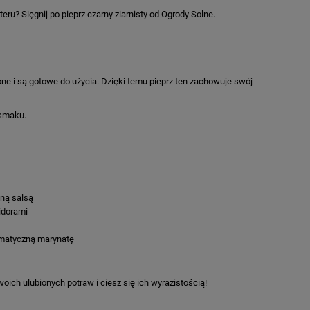
? Sięgnij po pieprz czarny ziarnisty od Ogrody Solne.
ne i są gotowe do użycia. Dzięki temu pieprz ten zachowuje swój
 smaku.
ną salsą
idorami
romatyczną marynatę
ich ulubionych potraw i ciesz się ich wyrazistością!