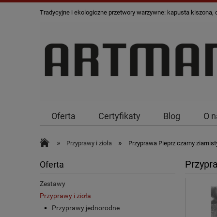
Tradycyjne i ekologiczne przetwory warzywne: kapusta kiszona, og
Oferta
Certyfikaty
Blog
O n
»
»
Przyprawy i zioła
Przyprawa Pieprz czarny ziarnist
Przypra
Oferta
Zestawy
Przyprawy i zioła
Przyprawy jednorodne