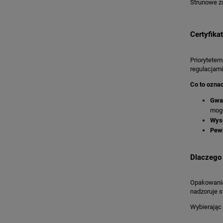
Strunowe za
Certyfika
Priorytetem
regulacjami
Co to oznac
Gwa
mogł
Wys
Pewn
Dlaczego 
Opakowania 
nadzoruje s
Wybierając 