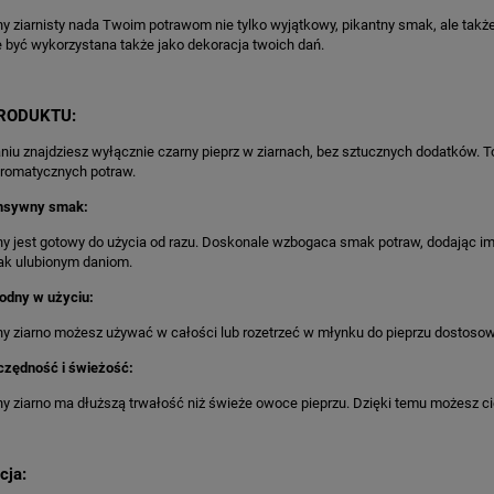
ny ziarnisty nada Twoim potrawom nie tylko wyjątkowy, pikantny smak, ale ta
 być wykorzystana także jako dekoracja twoich dań.
RODUKTU:
u znajdziesz wyłącznie czarny pieprz w ziarnach, bez sztucznych dodatków. 
aromatycznych potraw.
ensywny smak:
ny jest gotowy do użycia od razu. Doskonale wzbogaca smak potraw, dodając im 
ak ulubionym daniom.
odny w użyciu:
ny ziarno możesz używać w całości lub rozetrzeć w młynku do pieprzu dostosow
zędność i świeżość:
ny ziarno ma dłuższą trwałość niż świeże owoce pieprzu. Dzięki temu możesz c
cja: