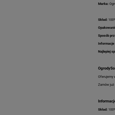
Marka:
Ogr
Skład:
100%
Opakowani
Sposób pr
Informacje 
Najlepiej s
OgrodySol
Oferujemy w
Zamów już d
Informacj
Skład:
100% 