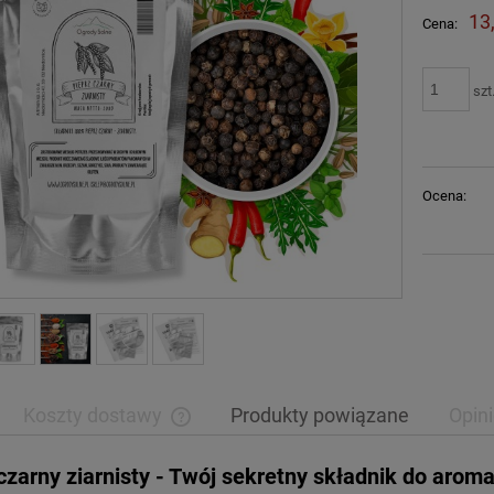
13
Cena:
szt
Ocena:
Koszty dostawy
Produkty powiązane
Opini
czarny ziarnisty - Twój sekretny składnik do arom
Cena nie zawiera ewentualnych kosztów