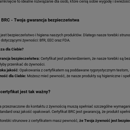
mknięcie to idealne rozwiązanie dla osób, które cenią sobie wygodę i świeżoś
t BRC - Twoja gwarancja bezpieczeństwa
 jest bezpieczeństwo i higiena naszych produktów. Dlatego nasze torebki stru
 dotyczącymi żywności: BfR, EEC oraz FDA.
za dla Ciebie?
rancja bezpieczeństwa:
Certyfikat jest potwierdzeniem, że nasze torebki są bez
yby przenikać do żywności.
oka jakość
: Opakowania z certyfikatem są poddawane rygorystycznym testom, k
ość dla Ciebie:
Możesz mieć pewność, że nasze produkty są higieniczne i spe
certyfikat jest tak ważny?
przeznaczone do kontaktu z żywnością muszą spełniać szczególne wymagania. Glo
tandard oraz jakość opakowań. Certyfikat BRC jest gwarancją, że produkt spełn
torebki strunowe z certyfikatem masz pewność,
że Twoja żywność jest bezpiec