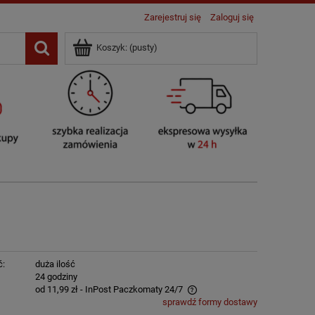
Zarejestruj się
Zaloguj się
Koszyk:
(pusty)
ć:
duża ilość
:
24 godziny
od 11,99 zł
- InPost Paczkomaty 24/7
sprawdź formy dostawy