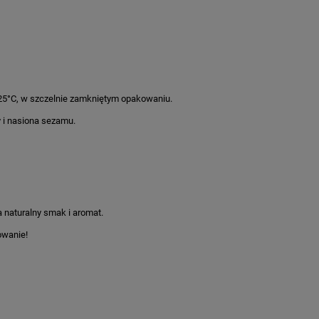
25°C, w szczelnie zamkniętym opakowaniu.
y i nasiona sezamu.
 naturalny smak i aromat.
owanie!