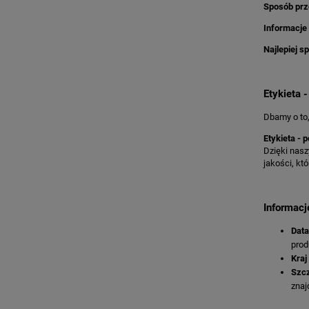
Sposób pr
Informacje 
Najlepiej s
Etykieta 
Dbamy o to,
Etykieta -
Dzięki nas
jakości, kt
Informacj
Data
prod
Kraj
Szcz
znaj