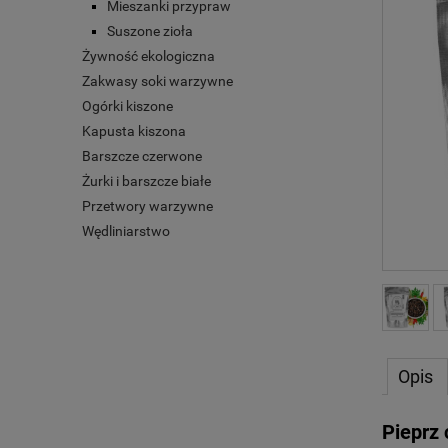
Mieszanki przypraw
Suszone zioła
Żywność ekologiczna
Zakwasy soki warzywne
Ogórki kiszone
Kapusta kiszona
Barszcze czerwone
Żurki i barszcze białe
Przetwory warzywne
Wędliniarstwo
Opis
Pieprz 