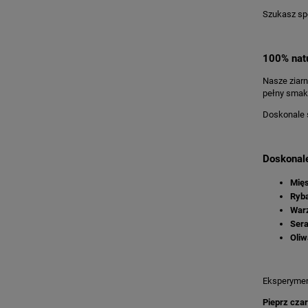
Szukasz spo
100% nat
Nasze ziarn
pełny smak,
Doskonale s
Doskonale
Mię
Ryb
War
Sera
Oliw
Eksperyment
Pieprz czar