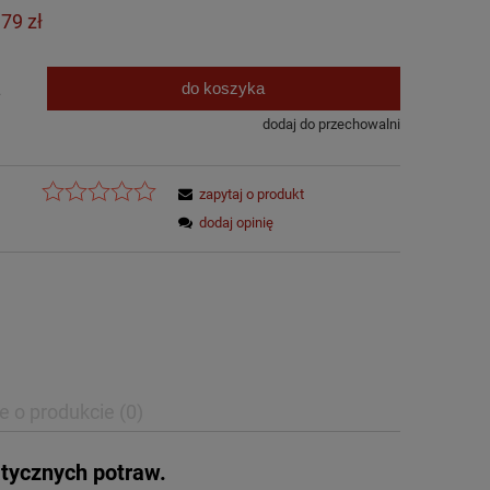
Cena nie zawiera ewentualnych kosztów
,79 zł
płatności
do koszyka
.
dodaj do przechowalni
zapytaj o produkt
dodaj opinię
e o produkcie (0)
atycznych potraw.