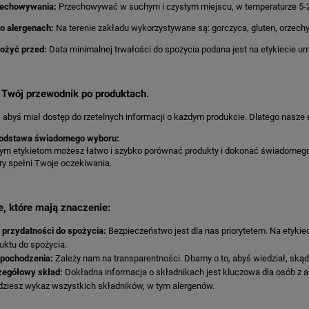
zechowywania:
Przechowywać w suchym i czystym miejscu, w temperaturze 5-
o alergenach:
Na terenie zakładu wykorzystywane są: gorczyca, gluten, orzech
pożyć przed:
Data minimalnej trwałości do spożycia podana jest na etykiecie u
- Twój przewodnik po produktach.
 abyś miał dostęp do rzetelnych informacji o każdym produkcie. Dlatego nasze e
 podstawa świadomego wyboru:
zym etykietom możesz łatwo i szybko porównać produkty i dokonać świadomego
óry spełni Twoje oczekiwania.
e, które mają znaczenie:
 przydatności do spożycia:
Bezpieczeństwo jest dla nas priorytetem. Na etykie
uktu do spożycia.
 pochodzenia:
Zależy nam na transparentności. Dbamy o to, abyś wiedział, ską
egółowy skład:
Dokładna informacja o składnikach jest kluczowa dla osób z a
dziesz wykaz wszystkich składników, w tym alergenów.