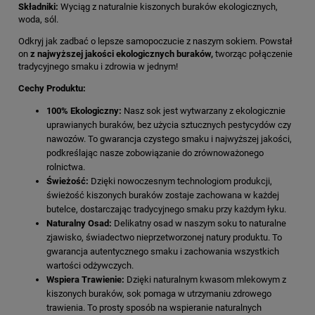
Składniki:
Wyciąg z naturalnie kiszonych buraków ekologicznych,
woda, sól.
Odkryj jak zadbać o lepsze samopoczucie z naszym sokiem. Powstał
on
z najwyższej jakości ekologicznych buraków,
tworząc połączenie
tradycyjnego smaku i zdrowia w jednym!
Cechy Produktu:
100% Ekologiczny:
Nasz sok jest wytwarzany z ekologicznie
uprawianych buraków, bez użycia sztucznych pestycydów czy
nawozów. To gwarancja czystego smaku i najwyższej jakości,
podkreślając nasze zobowiązanie do zrównoważonego
rolnictwa.
Świeżość:
Dzięki nowoczesnym technologiom produkcji,
świeżość kiszonych buraków zostaje zachowana w każdej
butelce, dostarczając tradycyjnego smaku przy każdym łyku.
Naturalny Osad:
Delikatny osad w naszym soku to naturalne
zjawisko, świadectwo nieprzetworzonej natury produktu. To
gwarancja autentycznego smaku i zachowania wszystkich
wartości odżywczych.
Wspiera Trawienie:
Dzięki naturalnym kwasom mlekowym z
kiszonych buraków, sok pomaga w utrzymaniu zdrowego
trawienia. To prosty sposób na wspieranie naturalnych