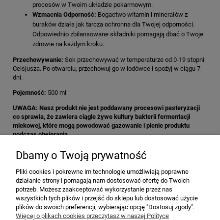
procesów w Twoim układzie pokarmowym.
Wzmacnia Odporność:
Bogactwo witamin i minerałów z
buraków działa jak tarcza ochronna dla Twojej odporności.
Odpowiednio zbilansowane składniki pomagają dbać o Twoje
zdrowie na każdym kroku.
Przechowywanie:
Sok przechowywać w temperaturze od 0-19 stopni
Celsjusza. Po otwarciu, przechowuj go w lodówce i spożyj w ciągu 7
dni.
Pojemność:
500 ml
UWAGA: Nasz produkt nie jest poddawany procesowi pasteryzacji
co sprawia, że zawiera ciągle żywe kultury bakterii fermentacji
mlekowej, które mogą powodować gazowanie i pienie produktu
podczas otwierania.
Dbamy o Twoją prywatność
Pliki cookies i pokrewne im technologie umożliwiają poprawne
INFORMACJE PODSTAWOWE
działanie strony i pomagają nam dostosować ofertę do Twoich
potrzeb. Możesz zaakceptować wykorzystanie przez nas
wszystkich tych plików i przejść do sklepu lub dostosować użycie
MOJE KONTO
plików do swoich preferencji, wybierając opcję "Dostosuj zgody".
Więcej o plikach cookies przeczytasz w naszej Polityce