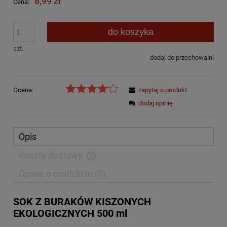
8,99 zł
Cena:
do koszyka
szt.
dodaj do przechowalni
Ocena:
zapytaj o produkt
dodaj opinię
Opis
Koszty dostawy
Cena nie zawiera ewentualnych kosztów płatności
Opinie o produkcie (0)
SOK Z BURAKÓW KISZONYCH
EKOLOGICZNYCH 500 ml