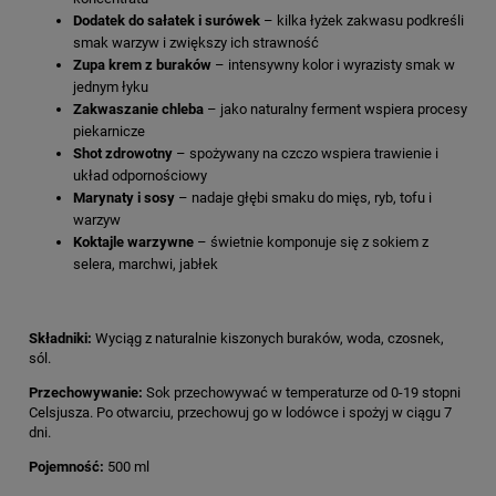
Dodatek do sałatek i surówek
– kilka łyżek zakwasu podkreśli
smak warzyw i zwiększy ich strawność
Zupa krem z buraków
– intensywny kolor i wyrazisty smak w
jednym łyku
Zakwaszanie chleba
– jako naturalny ferment wspiera procesy
piekarnicze
Shot zdrowotny
– spożywany na czczo wspiera trawienie i
układ odpornościowy
Marynaty i sosy
– nadaje głębi smaku do mięs, ryb, tofu i
warzyw
Koktajle warzywne
– świetnie komponuje się z sokiem z
selera, marchwi, jabłek
Składniki:
Wyciąg z naturalnie kiszonych buraków, woda, czosnek,
sól.
Przechowywanie:
Sok przechowywać w temperaturze od 0-19 stopni
Celsjusza. Po otwarciu, przechowuj go w lodówce i spożyj w ciągu 7
dni.
Pojemność:
500 ml