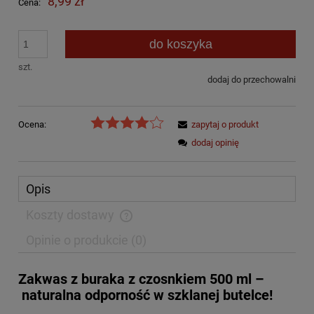
8,99 zł
Cena:
do koszyka
szt.
dodaj do przechowalni
Ocena:
zapytaj o produkt
dodaj opinię
Opis
Koszty dostawy
Cena nie zawiera ewentualnych kosztów płatności
Opinie o produkcie (0)
Zakwas z buraka z czosnkiem 500 ml –
naturalna odporność w szklanej butelce!