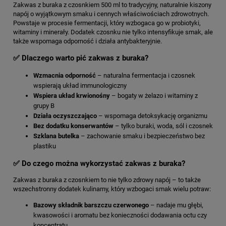
Zakwas z buraka z czosnkiem 500 ml to tradycyjny, naturalnie kiszony
napój o wyjątkowym smaku i cennych właściwościach zdrowotnych.
Powstaje w procesie fermentacji, który wzbogaca go w probiotyki,
witaminy i minerały. Dodatek czosnku nie tylko intensyfikuje smak, ale
także wspomaga odporność i działa antybakteryjnie.
✅ Dlaczego warto pić zakwas z buraka?
Wzmacnia odporność
– naturalna fermentacja i czosnek
wspierają układ immunologiczny
Wspiera układ krwionośny
– bogaty w żelazo i witaminy z
grupy B
Działa oczyszczająco
– wspomaga detoksykację organizmu
Bez dodatku konserwantów
– tylko buraki, woda, sól i czosnek
Szklana butelka
– zachowanie smaku i bezpieczeństwo bez
plastiku
✅ Do czego można wykorzystać zakwas z buraka?
Zakwas z buraka z czosnkiem to nie tylko zdrowy napój – to także
wszechstronny dodatek kulinarny, który wzbogaci smak wielu potraw:
Bazowy składnik barszczu czerwonego
– nadaje mu głębi,
kwasowości i aromatu bez konieczności dodawania octu czy
koncentratu